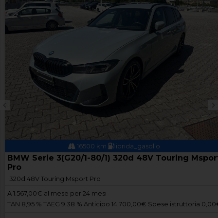
16500 km
ibrida_gasolio
BMW Serie 3(G20/1-80/1) 320d 48V Touring Mspor
Pro
320d 48V Touring Msport Pro
A
1.567,00
€ al mese per 24 mesi
TAN 8,95 % TAEG 9.38 % Anticipo 14.700,00€ Spese istruttoria 0,0