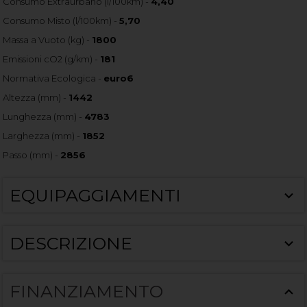
Consumo Extraurbano (l/100km) -
4,40
Consumo Misto (l/100km) -
5,70
Massa a Vuoto (kg) -
1800
Emissioni cO2 (g/km) -
181
Normativa Ecologica -
euro6
Altezza (mm) -
1442
Lunghezza (mm) -
4783
Larghezza (mm) -
1852
Passo (mm) -
2856
EQUIPAGGIAMENTI
DESCRIZIONE
FINANZIAMENTO