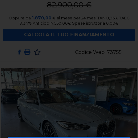
82.900,00 €
1.870,00
Oppure da
€
al mese per
24
mesi TAN
8,95
%
TAEG
9.34
%
Anticipo
17.550,00
€
Spese istruttoria
0,00
€
CALCOLA IL TUO FINANZIAMENTO
Codice Web: 73755