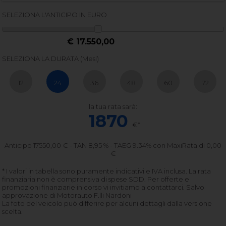
SELEZIONA L'ANTICIPO IN EURO
€ 17.550,00
SELEZIONA LA DURATA (Mesi)
12
24
36
48
60
72
la tua rata sarà:
1870
€*
Anticipo
17550,00
€ - TAN 8,95 % - TAEG
9.34
% con MaxiRata di
0,00
€
* I valori in tabella sono puramente indicativi e IVA inclusa. La rata
finanziaria non è comprensiva di spese SDD. Per offerte e
promozioni finanziarie in corso vi invitiamo a contattarci. Salvo
approvazione di Motorauto F.lli Nardoni
La foto del veicolo può differire per alcuni dettagli dalla versione
scelta.