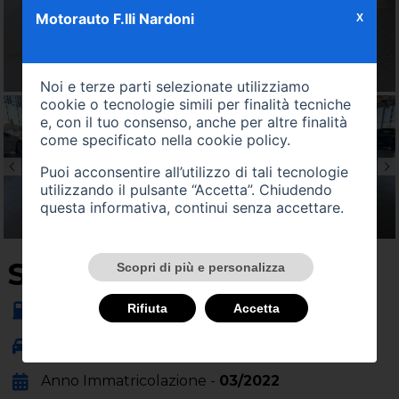
Motorauto F.lli Nardoni
X
Noi e terze parti selezionate utilizziamo
cookie o tecnologie simili per finalità tecniche
e, con il tuo consenso, anche per altre finalità
come specificato nella
cookie policy
.
Puoi acconsentire all’utilizzo di tali tecnologie
utilizzando il pulsante “Accetta”. Chiudendo
questa informativa, continui senza accettare.
SU QUEST'AUTO
Scopri di più e personalizza
Alimentazione -
ibrida
Rifiuta
Accetta
Carrozzeria -
berlina
Anno Immatricolazione -
03/2022